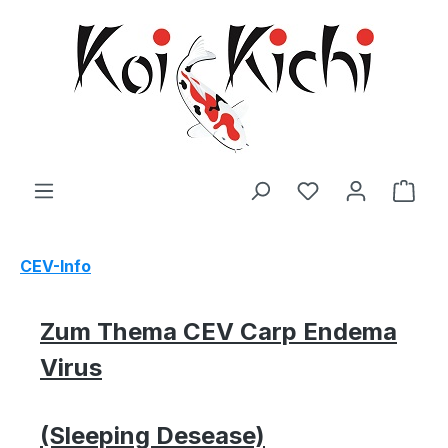
Zum Hauptinhalt springen
Ware
CEV-Info
Zum Thema CEV Carp Endema
Virus
(Sleeping Desease)