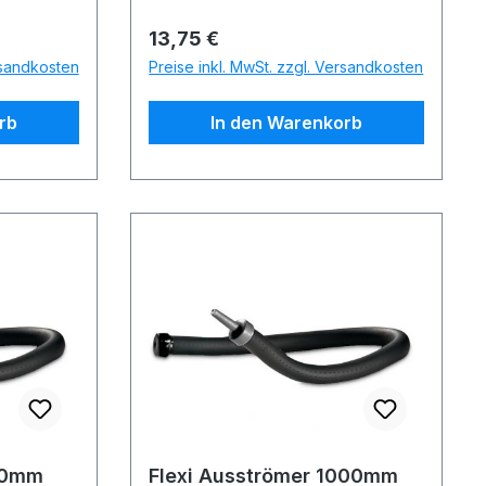
Regulärer Preis:
13,75 €
rsandkosten
Preise inkl. MwSt. zzgl. Versandkosten
rb
In den Warenkorb
sströmer 250mm
Flexi Ausströmer 1000mm