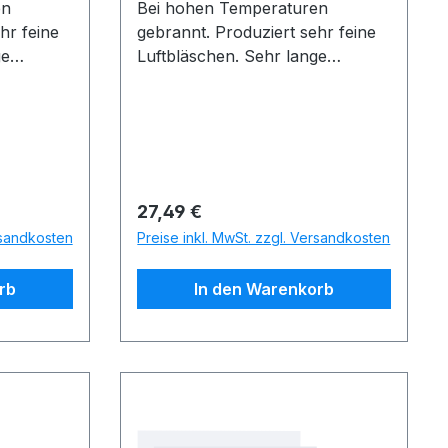
en
Bei hohen Temperaturen
hr feine
gebrannt. Produziert sehr feine
ge
Luftbläschen. Sehr lange
Lebensdauer.
Regulärer Preis:
27,49 €
rsandkosten
Preise inkl. MwSt. zzgl. Versandkosten
rb
In den Warenkorb