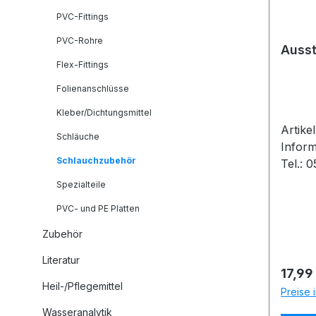
PVC-Fittings
PVC-Rohre
Auss
Flex-Fittings
Folienanschlüsse
Kleber/Dichtungsmittel
Artike
Schläuche
Inform
Schlauchzubehör
Tel.: 
Spezialteile
PVC- und PE Platten
Zubehör
Literatur
Regulä
17,99
Heil-/Pflegemittel
Preise 
Wasseranalytik