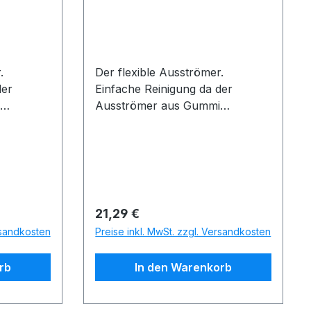
.
Der flexible Ausströmer.
der
Einfache Reinigung da der
Ausströmer aus Gummi
innen
besteht.Biegsam durch innen
verbautenen Draht.
Regulärer Preis:
21,29 €
rsandkosten
Preise inkl. MwSt. zzgl. Versandkosten
rb
In den Warenkorb