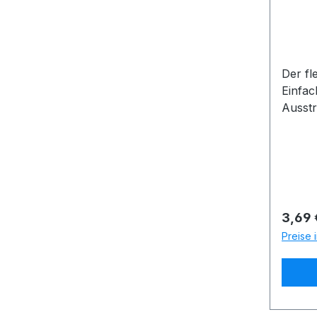
Der fl
Einfac
Ausst
besteh
verbau
Regulä
3,69 
Preise 