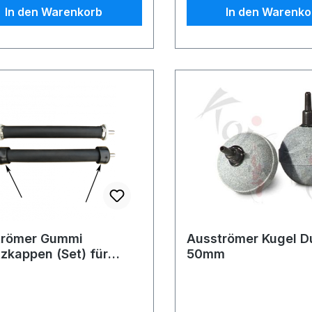
Kontakt mit Fischen em
In den Warenkorb
In den Warenko
die (Gummi Schutzkapp
um Verletzungen an de
zu vermeiden.
trömer Gummi
Ausströmer Kugel D
zkappen (Set) für
50mm
 Diffusor