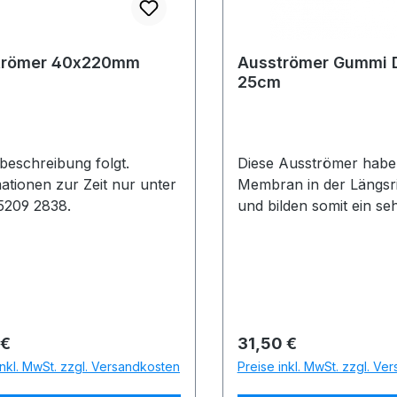
trömer 40x220mm
Ausströmer Gummi D
25cm
lbeschreibung folgt.
Diese Ausströmer habe
ationen zur Zeit nur unter
Membran in der Längsr
05209 2838.
und bilden somit ein se
feinperliges, langsam
aufstrebendes Luftbild
dem sehr schönen opti
Effekt, bewirkt diese 
eine sehr gute Einmisc
Luftsauerstoff in das W
rer Preis:
Regulärer Preis:
 €
31,50 €
Einfache Reinigung mit
inkl. MwSt. zzgl. Versandkosten
Preise inkl. MwSt. zzgl. Ve
Schwamm möglich.Im d