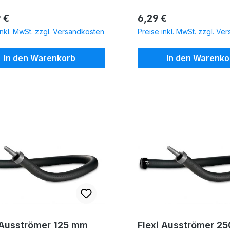
rer Preis:
Regulärer Preis:
 €
6,29 €
inkl. MwSt. zzgl. Versandkosten
Preise inkl. MwSt. zzgl. Ve
In den Warenkorb
In den Warenko
Flexi Ausströmer 125 mm
Flexi Au