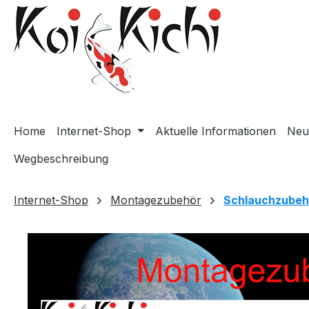
m Hauptinhalt springen
Zur Suche springen
Zur Hauptnavigation springen
Home
Internet-Shop
Aktuelle Informationen
Neu
Wegbeschreibung
Internet-Shop
Montagezubehör
Schlauchzubeh