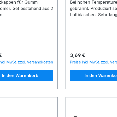
zkappen für Gummi
Bei hohen Temperatur
ömer. Set bestehend aus 2
gebrannt. Produziert se
n
Luftbläschen. Sehr lan
Lebensdauer.
rer Preis:
Regulärer Preis:
€
3,69 €
inkl. MwSt. zzgl. Versandkosten
Preise inkl. MwSt. zzgl. Ve
In den Warenkorb
In den Warenko