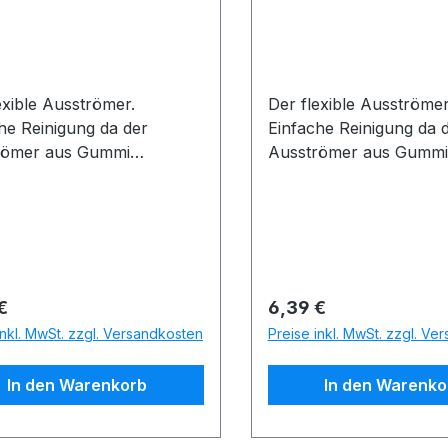
exible Ausströmer.
Der flexible Ausströmer
he Reinigung da der
Einfache Reinigung da 
römer aus Gummi
Ausströmer aus Gummi
t.Biegsam durch innen
besteht.Biegsam durch 
tenen Draht.
verbautenen Draht.
rer Preis:
Regulärer Preis:
€
6,39 €
inkl. MwSt. zzgl. Versandkosten
Preise inkl. MwSt. zzgl. Ve
In den Warenkorb
In den Warenko