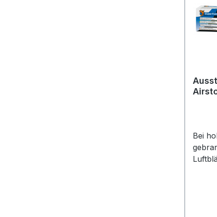
Ausst
Airst
Bei h
gebran
Luftbl
Leben