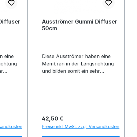
iffuser
Ausströmer Gummi Diffuser
50cm
n eine
Diese Ausströmer haben eine
ichtung
Membran in der Längsrichtung
hr
und bilden somit ein sehr
feinperliges, langsam
. Neben
aufstrebendes Luftbild. Neben
schen
dem sehr schönen optischen
Membran
Effekt, bewirkt diese Membran
hung von
eine sehr gute Einmischung von
asser.
Luftsauerstoff in das Wasser.
Regulärer Preis:
42,50 €
 hartem
Einfache Reinigung mit hartem
rsandkosten
Preise inkl. MwSt. zzgl. Versandkosten
irekten
Schwamm möglich.Im direkten