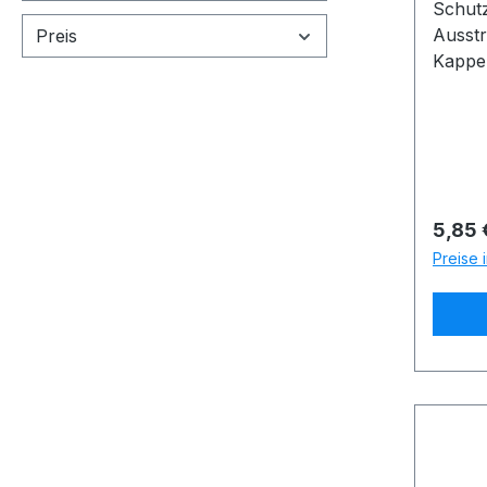
Schut
Ausstr
Preis
Kappe
Regulä
5,85 
Preise 