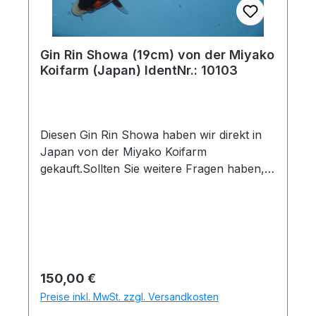
Zustand zeigen kann! Sollten starke
Unterschiede von Foto zur aktuellen
Entwicklung festgestellt werden, senden wir
Gin Rin Showa (19cm) von der Miyako
Ihnen selbstverständlich vor dem
Koifarm (Japan) IdentNr.: 10103
Zustandekommen des Kaufvertrages
aktuelle Bilder zu. Gerne auch per
Whatsapp(Tel. 0175 1684635)Nach Kauf
eingetretene Veränderungen unterliegen
Diesen Gin Rin Showa haben wir direkt in
keiner Garantie.
Japan von der Miyako Koifarm
gekauft.Sollten Sie weitere Fragen haben,
geben Sie bitte die folgende Identnummer
an: 10103Koiname: Gin Rin ShowaHerkunft:
JapanZüchter: Miyako KoifarmGröße und
Messdatum: 19cm am
06.12.2025Quarantänehinweis: Dieser Koi
hat die notwendige Quarantänezeit noch
Regulärer Preis:
150,00 €
nicht absolviert. Wir raten daher von einer
Preise inkl. MwSt. zzgl. Versandkosten
direkten Übernahme ab. Bei der letzten