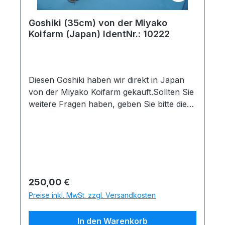
Goshiki (35cm) von der Miyako
Koifarm (Japan) IdentNr.: 10222
Diesen Goshiki haben wir direkt in Japan
von der Miyako Koifarm gekauft.Sollten Sie
weitere Fragen haben, geben Sie bitte die
folgende Identnummer an: 10222Koiname:
GoshikiHerkunft: JapanZüchter: Miyako
KoifarmGröße und Messdatum: 35cm am
08.12.2025Quarantänehinweis: Dieser Koi
hat die notwendige Quarantänezeit noch
nicht absolviert. Wir raten daher von einer
Regulärer Preis:
250,00 €
direkten Übernahme ab. Bei der letzten
Preise inkl. MwSt. zzgl. Versandkosten
Daten-Aktualisierung vom 19.12.2025 dauert
die Koi Kichi Quarantäne noch 68
In den Warenkorb
Tage.Unsere 50% Rabatt Sonderaktion:Sie