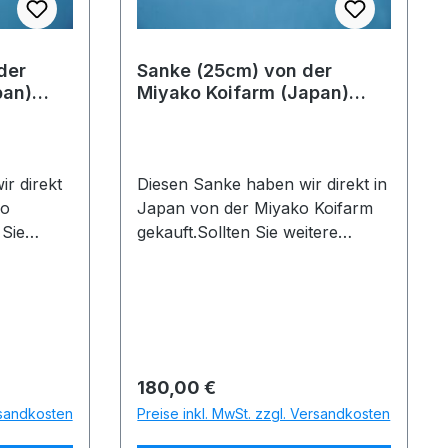
der
Sanke (25cm) von der
pan)
Miyako Koifarm (Japan)
IdentNr.: 10110
r direkt
Diesen Sanke haben wir direkt in
ko
Japan von der Miyako Koifarm
 Sie
gekauft.Sollten Sie weitere
geben Sie
Fragen haben, geben Sie bitte
ntnummer
die folgende Identnummer an:
10110Koiname: SankeHerkunft:
Züchter:
JapanZüchter: Miyako
und
KoifarmGröße und
Messdatum: 25cm am
Regulärer Preis:
180,00 €
nweis: Di
06.12.2025Quarantänehinweis: Di
rsandkosten
Preise inkl. MwSt. zzgl. Versandkosten
dige
eser Koi hat die notwendige