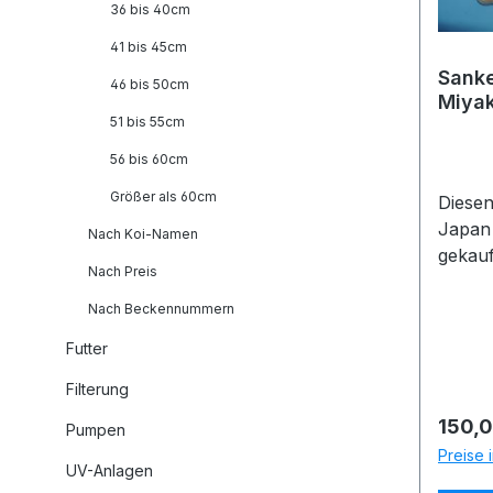
36 bis 40cm
41 bis 45cm
Sanke
46 bis 50cm
Miyak
51 bis 55cm
Ident
56 bis 60cm
Größer als 60cm
Diesen
Japan
Nach Koi-Namen
gekauf
Nach Preis
Fragen
die fo
Nach Beckennummern
10112
Futter
Japan
Koifa
Filterung
Messd
Regulä
150,0
Pumpen
06.12.
Preise 
eser K
UV-Anlagen