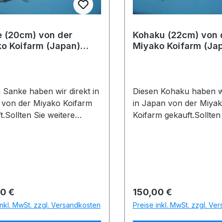
 (20cm) von der
Kohaku (22cm) von 
o Koifarm (Japan)
Miyako Koifarm (Ja
Nr.: 10112
IdentNr.: 10111
 Sanke haben wir direkt in
Diesen Kohaku haben wi
 von der Miyako Koifarm
in Japan von der Miya
t.Sollten Sie weitere
Koifarm gekauft.Sollten
 haben, geben Sie bitte
weitere Fragen haben, 
lgende Identnummer an:
bitte die folgende Ide
Koiname: SankeHerkunft:
an: 10111Koiname:
Züchter: Miyako
KohakuHerkunft: Japan
rmGröße und
Miyako KoifarmGröße 
atum: 20cm am
Messdatum: 22cm am
rer Preis:
Regulärer Preis:
0 €
150,00 €
2025Quarantänehinweis: Di
06.12.2025Quarantänehi
inkl. MwSt. zzgl. Versandkosten
Preise inkl. MwSt. zzgl. Ve
oi hat die notwendige
eser Koi hat die notwen