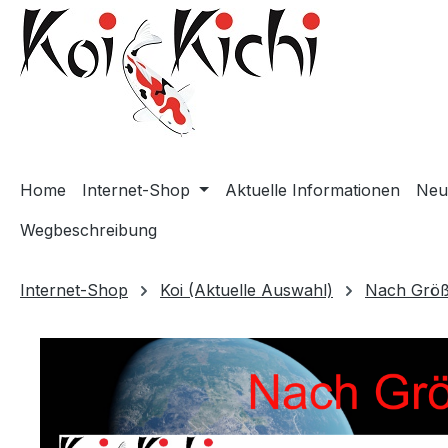
m Hauptinhalt springen
Zur Suche springen
Zur Hauptnavigation springen
Home
Internet-Shop
Aktuelle Informationen
Neu
Wegbeschreibung
Internet-Shop
Koi (Aktuelle Auswahl)
Nach Grö