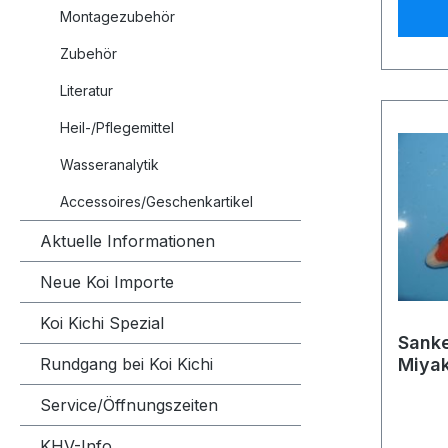
Quaran
Montagezubehör
absolv
einer 
Zubehör
Bei de
Literatur
Aktual
dauert
Heil-/Pflegemittel
noch 
Wasseranalytik
Rabatt
sich 3
Accessoires/Geschenkartikel
Shop 
günsti
Aktuelle Informationen
aus S
Neue Koi Importe
hiervo
Preisv
Koi Kichi Spezial
automa
Sanke
Kauf 
Rundgang bei Koi Kichi
Miyak
Bestät
Ident
Service/Öffnungszeiten
grunds
Zwisc
KHV-Info