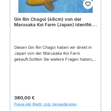
starke Unterschiede von Foto zur aktuellen
Entwicklung festgestellt werden, senden wir
Ihnen selbstverständlich vor dem
Gin Rin Chagoi (48cm) von der
Zustandekommen des Kaufvertrages
Marusaka Koi Farm (Japan) IdentNr.:
aktuelle Bilder zu. Gerne auch per
9243
Whatsapp(Tel. 0175 1684635)Nach Kauf
eingetretene Veränderungen unterliegen
keiner Garantie.
Diesen Gin Rin Chagoi haben wir direkt in
Japan von der Marusaka Koi Farm
gekauft.Sollten Sie weitere Fragen haben,
geben Sie bitte die folgende Identnummer
an: 9243Koiname: Gin Rin ChagoiHerkunft:
JapanZüchter: Marusaka Koi FarmGröße
und Messdatum: 48cm am
25.11.2025Quarantänehinweis: Dieser Koi
hat mehr als 3 Monate Quarantänezeit
Regulärer Preis:
380,00 €
hinter sich. Nach einer kurzen Inspektion
Preise inkl. MwSt. zzgl. Versandkosten
könnte er sofort mitgenommen