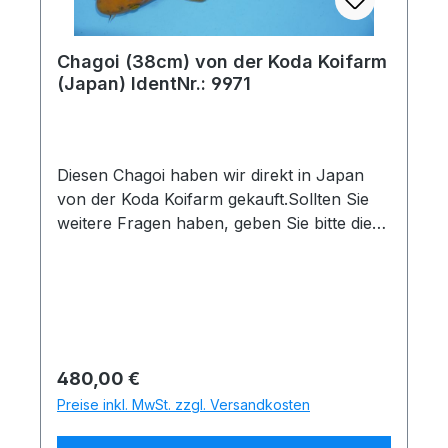
starke Unterschiede von Foto zur aktuellen
Entwicklung festgestellt werden, senden wir
Ihnen selbstverständlich vor dem
Chagoi (38cm) von der Koda Koifarm
Zustandekommen des Kaufvertrages
(Japan) IdentNr.: 9971
aktuelle Bilder zu. Gerne auch per
Whatsapp(Tel. 0175 1684635)Nach Kauf
eingetretene Veränderungen unterliegen
keiner Garantie.
Diesen Chagoi haben wir direkt in Japan
von der Koda Koifarm gekauft.Sollten Sie
weitere Fragen haben, geben Sie bitte die
folgende Identnummer an: 9971Koiname:
ChagoiHerkunft: JapanZüchter: Koda
KoifarmGröße und Messdatum: 38cm am
25.11.2025Quarantänehinweis: Dieser Koi
hat mehr als 3 Monate Quarantänezeit
hinter sich. Nach einer kurzen Inspektion
Regulärer Preis:
480,00 €
könnte er sofort mitgenommen
Preise inkl. MwSt. zzgl. Versandkosten
werdenUnsere 50% Rabatt
Sonderaktion:Sie suchen sich 3 Koi aus