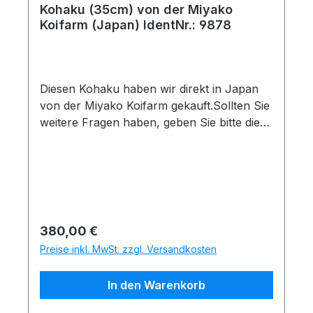
Ihnen selbstverständlich vor dem
Kohaku (35cm) von der Miyako
Zustandekommen des Kaufvertrages
Koifarm (Japan) IdentNr.: 9878
aktuelle Bilder zu. Gerne auch per
Whatsapp(Tel. 0175 1684635)Nach Kauf
eingetretene Veränderungen unterliegen
keiner Garantie.
Diesen Kohaku haben wir direkt in Japan
von der Miyako Koifarm gekauft.Sollten Sie
weitere Fragen haben, geben Sie bitte die
folgende Identnummer an: 9878Koiname:
KohakuHerkunft: JapanZüchter: Miyako
KoifarmGröße und Messdatum: 35cm am
25.11.2025Quarantänehinweis: Dieser Koi
hat mehr als 3 Monate Quarantänezeit
hinter sich. Nach einer kurzen Inspektion
Regulärer Preis:
380,00 €
könnte er sofort mitgenommen
Preise inkl. MwSt. zzgl. Versandkosten
werdenUnsere 50% Rabatt
Sonderaktion:Sie suchen sich 3 Koi aus
In den Warenkorb
unserem Internet Shop aus und bekommen
den günstigsten mit 50% Rabatt. Koi aus