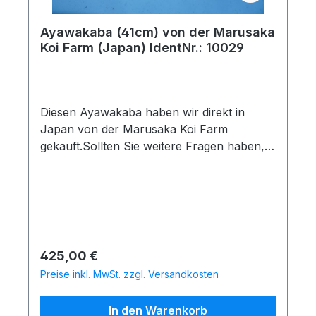
Ayawakaba (41cm) von der Marusaka
Koi Farm (Japan) IdentNr.: 10029
Diesen Ayawakaba haben wir direkt in
Japan von der Marusaka Koi Farm
gekauft.Sollten Sie weitere Fragen haben,
geben Sie bitte die folgende Identnummer
an: 10029Koiname: AyawakabaHerkunft:
JapanZüchter: Marusaka Koi FarmGröße
und Messdatum: 41cm am
26.11.2025Quarantänehinweis: Dieser Koi
hat mehr als 3 Monate Quarantänezeit
Regulärer Preis:
425,00 €
hinter sich. Nach einer kurzen Inspektion
Preise inkl. MwSt. zzgl. Versandkosten
könnte er sofort mitgenommen
werdenUnsere 50% Rabatt
In den Warenkorb
Sonderaktion:Sie suchen sich 3 Koi aus