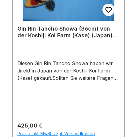
momentanen Zustand zeigen kann! Sollten
starke Unterschiede von Foto zur aktuellen
Entwicklung festgestellt werden, senden wir
Ihnen selbstverständlich vor dem
Gin Rin Tancho Showa (36cm) von
Zustandekommen des Kaufvertrages
der Koshiji Koi Farm (Kase) (Japan)
aktuelle Bilder zu. Gerne auch per
IdentNr.: 9905
Whatsapp(Tel. 0175 1684635)Nach Kauf
eingetretene Veränderungen unterliegen
keiner Garantie.
Diesen Gin Rin Tancho Showa haben wir
direkt in Japan von der Koshiji Koi Farm
(Kase) gekauft.Sollten Sie weitere Fragen
haben, geben Sie bitte die folgende
Identnummer an: 9905Koiname: Gin Rin
Tancho ShowaHerkunft: JapanZüchter:
Koshiji Koi Farm (Kase)Größe und
Messdatum: 36cm am
26.11.2025Quarantänehinweis: Dieser Koi
Regulärer Preis:
425,00 €
hat mehr als 3 Monate Quarantänezeit
Preise inkl. MwSt. zzgl. Versandkosten
hinter sich. Nach einer kurzen Inspektion