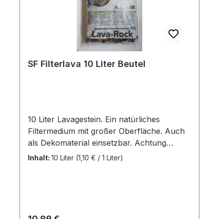
SF Filterlava 10 Liter Beutel
10 Liter Lavagestein. Ein natürliches
Filtermedium mit großer Oberfläche. Auch
als Dekomaterial einsetzbar. Achtung
scharfkantig. Nicht im direkten Einsatz mit
Inhalt:
10 Liter
(1,10 € / 1 Liter)
sensiblen Tieren
Regulärer Preis:
10,99 €