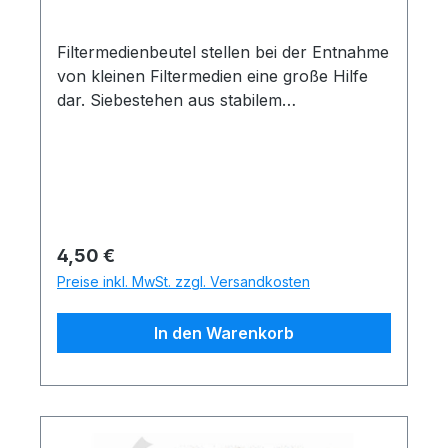
Filtermedienbeutel stellen bei der Entnahme
von kleinen Filtermedien eine große Hilfe
dar. Siebestehen aus stabilem
witterungsfestem Kunststoffmaterial und
können dauerhaft im
Filterverbleiben.Unsere Filtermedienbeutel
sind pH-neutral und geben keine giftigen
Stoffe an dasTeichwasser ab.
Regulärer Preis:
4,50 €
Preise inkl. MwSt. zzgl. Versandkosten
In den Warenkorb