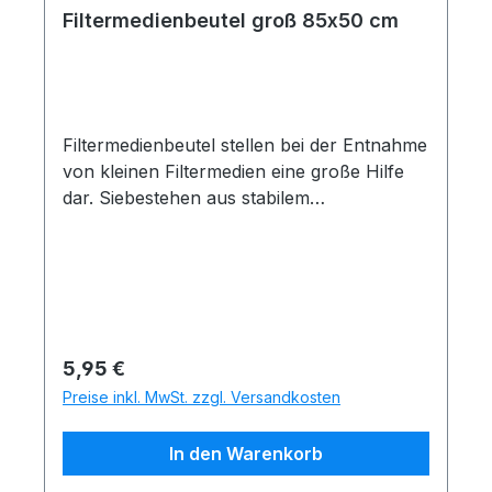
Filtermedienbeutel groß 85x50 cm
Filtermedienbeutel stellen bei der Entnahme
von kleinen Filtermedien eine große Hilfe
dar. Siebestehen aus stabilem
witterungsfestem Kunststoffmaterial und
können dauerhaft im
Filterverbleiben.Unsere Filtermedienbeutel
sind pH-neutral und geben keine giftigen
Stoffe an dasTeichwasser ab.
Regulärer Preis:
5,95 €
Preise inkl. MwSt. zzgl. Versandkosten
In den Warenkorb