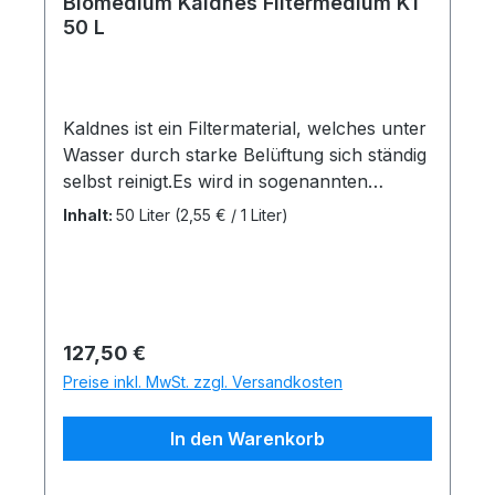
Biomedium Kaldnes Filtermedium K1
50 L
Kaldnes ist ein Filtermaterial, welches unter
Wasser durch starke Belüftung sich ständig
selbst reinigt.Es wird in sogenannten
Moving Bead Filteranlagen eingesetzt.
Inhalt:
50 Liter
(2,55 € / 1 Liter)
Denkbar natürlich auch als Filtermaterial
für Rieselfilter.Die große Oberfläche
gewährt viel Platz für nützliche Bakterien.-
Sehr große geschützte Ansiedlungsfläche-
Baut Ammonium und Nitrit ab-Liefert
Regulärer Preis:
127,50 €
hevorragende biologische Ergebnisse
Preise inkl. MwSt. zzgl. Versandkosten
In den Warenkorb