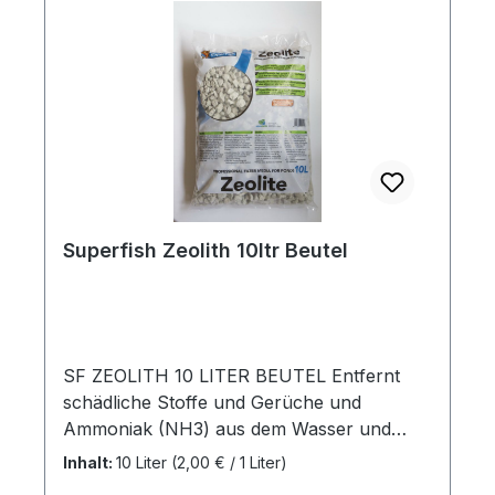
Superfish Zeolith 10ltr Beutel
SF ZEOLITH 10 LITER BEUTEL Entfernt
schädliche Stoffe und Gerüche und
Ammoniak (NH3) aus dem Wasser und
beugt auf diese Weise Algenwachs­tum und
Inhalt:
10 Liter
(2,00 € / 1 Liter)
Vergiftungen vor.