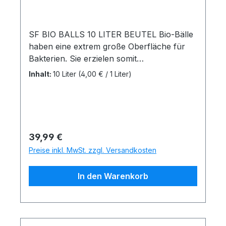
SF BIO BALLS 10 LITER BEUTEL Bio-Bälle
haben eine extrem große Oberfläche für
Bakterien. Sie erzielen somit
höchstmöglichen Wirkungsgrad mit Ihrer
Inhalt:
10 Liter
(4,00 € / 1 Liter)
Bio-FilteranlageBio-Bälle sind abwaschbar
und somit leicht zu reinigen.
Regulärer Preis:
39,99 €
Preise inkl. MwSt. zzgl. Versandkosten
In den Warenkorb