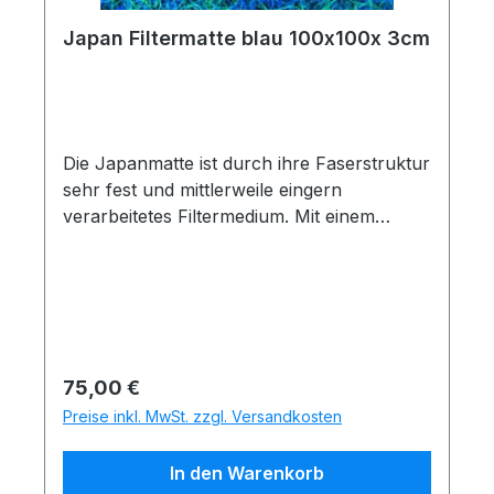
Japan Filtermatte blau 100x100x 3cm
Die Japanmatte ist durch ihre Faserstruktur
sehr fest und mittlerweile eingern
verarbeitetes Filtermedium. Mit einem
Messer kann man die Matte(auf Polyester-
Basis) problemlos für die Filterkammer
zurechtschneiden.Die grobe Struktur
gewährleistet einen guten
Wasserdurchfluss und einehohe
Ansiedlungsfläche für die Bakterien.
Regulärer Preis:
75,00 €
Preise inkl. MwSt. zzgl. Versandkosten
In den Warenkorb