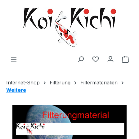
Zum Hauptinhalt springen
Ware
Internet-Shop
Filterung
Filtermaterialien
Weitere