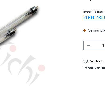
Inhalt:
1 Stück
Preise inkl
Versandfer
Produkt
Zum Merkze
Produktnu