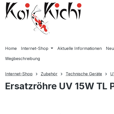
m Hauptinhalt springen
Zur Suche springen
Zur Hauptnavigation springen
Home
Internet-Shop
Aktuelle Informationen
Neu
Wegbeschreibung
Internet-Shop
Zubehör
Technische Geräte
U
Ersatzröhre UV 15W TL P
Bildergalerie überspringen