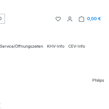
0,00 €
Ware
Service/Öffnungszeiten
KHV-Info
CEV-Info
Philips
eis:
€