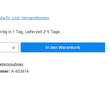
. MwSt. zzgl. Versandkosten
tig in 1 Tag, Lieferzeit 2-5 Tage
 Anzahl: Gib den gewünschten Wert ein 
In den Warenkorb
ttel hinzufügen
mmer:
A-603614