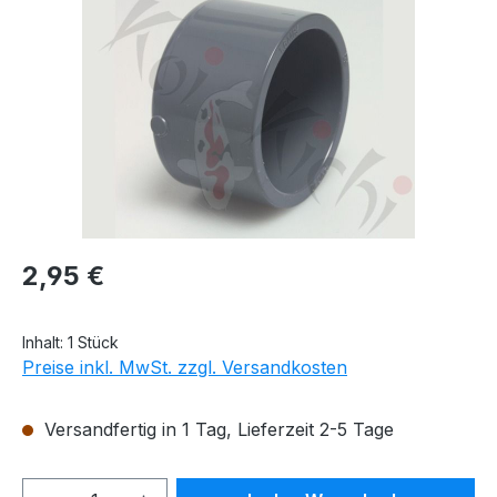
Bildergalerie überspringen
Regulärer Preis:
2,95 €
Inhalt:
1 Stück
Preise inkl. MwSt. zzgl. Versandkosten
Versandfertig in 1 Tag, Lieferzeit 2-5 Tage
Produkt Anzahl: Gib den gewünschten We