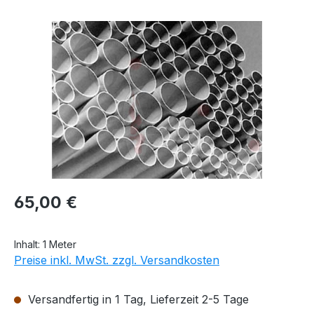
Bildergalerie überspringen
Regulärer Preis:
65,00 €
Inhalt:
1 Meter
Preise inkl. MwSt. zzgl. Versandkosten
Versandfertig in 1 Tag, Lieferzeit 2-5 Tage